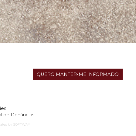
QUERO MANTER-ME INFORMADO
ies
l de Denúncias
eated by
SOFTWAY