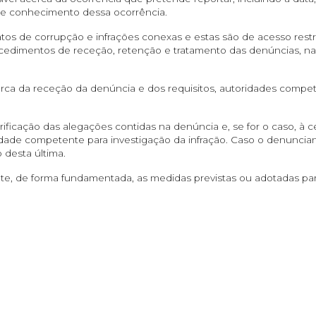
e conhecimento dessa ocorrência.
atos de corrupção e infrações conexas e estas são de acesso res
edimentos de receção, retenção e tratamento das denúncias, na e
erca da receção da denúncia e dos requisitos, autoridades compe
ificação das alegações contidas na denúncia e, se for o caso, à 
ridade competente para investigação da infração. Caso o denuncia
 desta última.
e, de forma fundamentada, as medidas previstas ou adotadas par