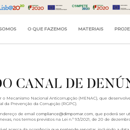
SOMOS
O QUE FAZEMOS
MATERIAIS
PROJ
O CANAL DE DENÚ
riar o Mecanismo Nacional Anticorrupção (MENAC), que desenvolv
ral da Prevenção da Corrupção (RGPC).
 endereço de email
compliance@dimpomar.com
, que poderá ser u
conexas, nos termos previstos na Lei n.º 93/2021, de 20 de dezemb
l acerca da ocorrência que pretende reportar, incluindo a data, 