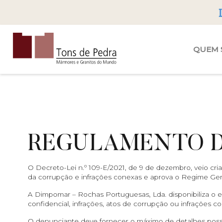
Tons de Pedra
QUEM 
REGULAMENTO D
O Decreto-Lei n.º 109-E/2021, de 9 de dezembro, veio c
da corrupção e infrações conexas e aprova o Regime Ge
A Dimpomar – Rochas Portuguesas, Lda. disponibiliza o
confidencial, infrações, atos de corrupção ou infrações 
O denunciante deve fornecer o máximo de detalhes possíve