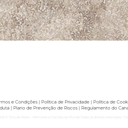
rmos e Condições
|
Política de Privacidade
|
Política de Cook
duta
|
Plano de Prevenção de Riscos
|
Regulamento do Cana
026 © Tons de Pedra - Mármores e Granitos do Mundo.Todos os direitos reservados.. Cr