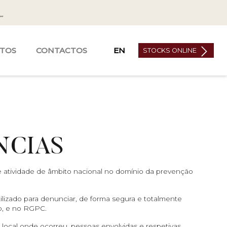
ETOS
CONTACTOS
EN
STOCKS ONLINE
NCIAS
e atividade de âmbito nacional no domínio da prevenção
tilizado para denunciar, de forma segura e totalmente
ro, e no RGPC.
local onde ocorreu, pessoas envolvidas e respetivas