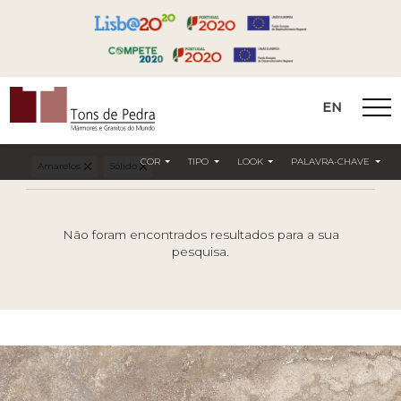
EN
Tons de Pedra
COR
TIPO
LOOK
PALAVRA-CHAVE
Amarelos
Sólido
Não foram encontrados resultados para a sua
pesquisa.